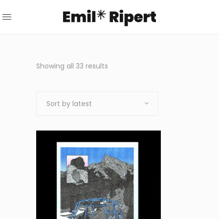
Sorted
Showing all 33 results
by
Sort by latest
latest