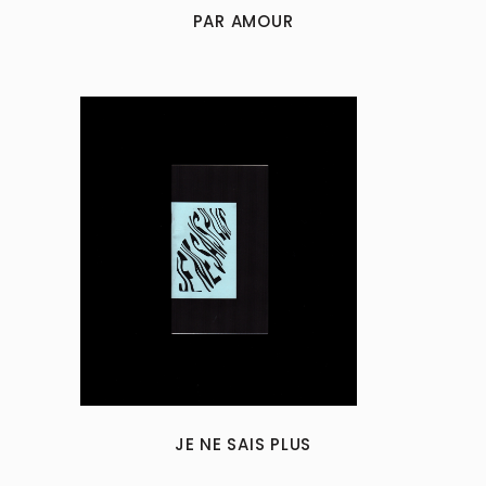
may
PAR AMOUR
be
chosen
on
the
product
page
JE NE SAIS PLUS