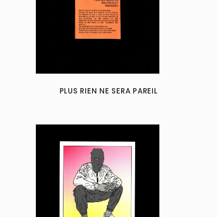
PLUS RIEN NE SERA PAREIL
This
product
has