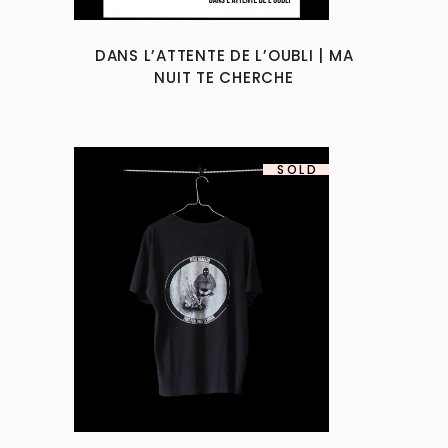
options
may
DANS L’ATTENTE DE L’OUBLI | MA
be
NUIT TE CHERCHE
chosen
on
the
product
SOLD
page
This
product
has
multiple
variants.
The
options