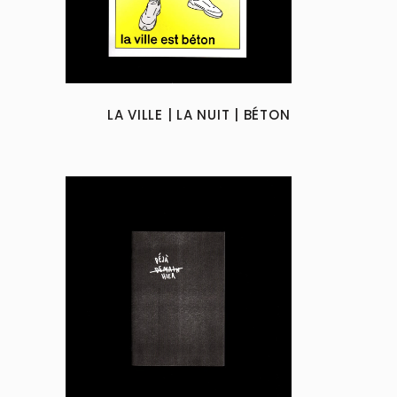
multiple
variants.
The
options
may
LA VILLE | LA NUIT | BÉTON
be
chosen
on
the
product
page