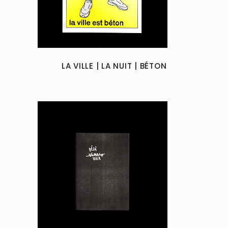
multiple
variants.
The
options
may
LA VILLE | LA NUIT | BÉTON
be
chosen
on
the
product
page