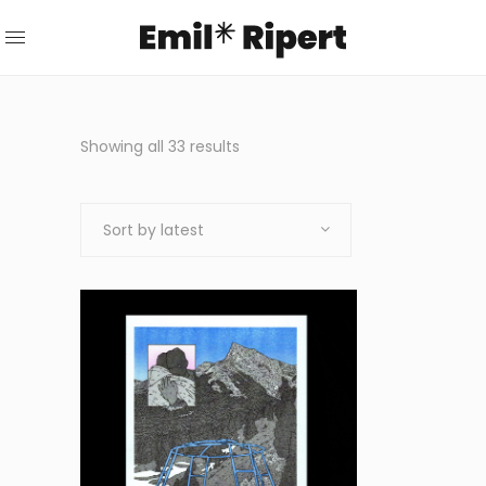
Sorted
Showing all 33 results
by
Sort by latest
latest