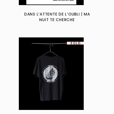
options
may
DANS L’ATTENTE DE L’OUBLI | MA
be
NUIT TE CHERCHE
chosen
on
the
product
SOLD
page
This
product
has
multiple
variants.
The
options