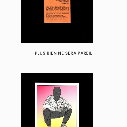
PLUS RIEN NE SERA PAREIL
This
product
has