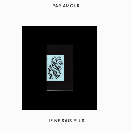
may
PAR AMOUR
be
chosen
on
the
product
page
JE NE SAIS PLUS