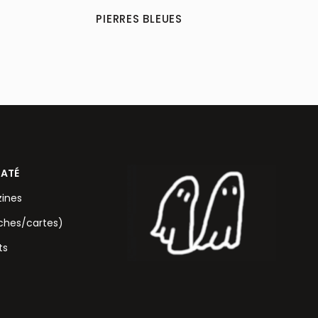
PIERRES BLEUES
RATÉ
zines
iches/cartes)
ts