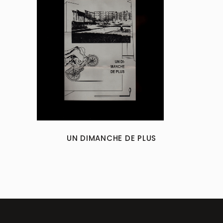
the
product
page
UN DIMANCHE DE PLUS