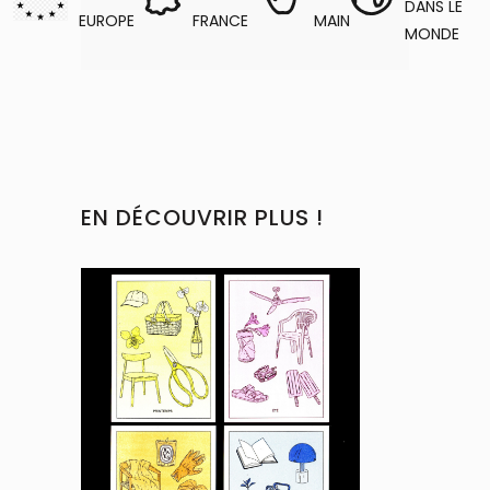
DANS LE
EUROPE
FRANCE
MAIN
MONDE
EN DÉCOUVRIR PLUS !
This
product
has